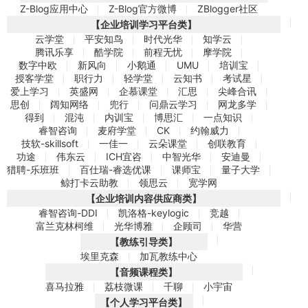
Z-Blog应用中心
Z-Blog官方微博
ZBlogger社区
【企业培训学习平台类】
云学堂
平安知鸟
时代光华
知学云
腾讯乐享
酷学院
前程无忧
摩学院
数字中欧
新风向
小鹅通
UMU
培训宝
授客学堂
职行力
轻学堂
云知书
考试星
爱上学习
英盛网
企慕课堂
汇思
尖峰合讯
思创
阔知网络
兜行
问鼎云学习
网龙多学
得到
混沌
内训宝
博思汇
一点知识
睿智咨询
麦府学堂
CK
约翰威力
技软-skillsoft
一佳一
云朵课堂
创联教育
功途
伟东云
ICH宜咨
中智光华
安迪曼
猎聘-乐班班
百仕瑞-睿选优课
课师宝
量子大学
鲸打卡云助教
领思云
宽学网
【企业培训内容供应商类】
睿智咨询-DDI
凯洛格-keylogic
竞越
富兰克林柯维
光华博雅
企顾司
华营
【教练引导类】
埃里克森
加瓦教练中心
【音频课程类】
喜马拉雅
荔枝微课
千聊
小宇宙
【个人学习平台类】