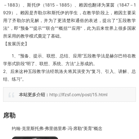
和修正。席勒和莱茵对赫尔巴特的四段论进行了改造，形成了各自的
五阶段论，其中
莱茵的五阶段论为预备、提示、比较、总结与应用
，
这就是所谓的“
五段教学法
”，并形成了赫尔巴特学派的教学理论。
采用“预备、提示、联想、总结、应用”的教育模式的教育学家是
齐勒尔和莱茵。
【简介】：赫尔巴特学派在德国的主要代表人物是齐勒尔（1817
－1883）、斯托伊（1815－1885）、赖因也翻译为莱茵（1847－1
929）。赖因是齐勒尔和斯托伊的学生，在教学阶段上，赖因主要采
用了齐勒尔的见解，并为了更清楚和通俗的表述，提出了"五段教学
法"，即"预备""提示""联合""概括""应用"，此为后来世界上很多国家
所采用的教学模式奠定了基础。
【发展历史】
1、“预备、提示、联想、总结、应用”五段教学法是赫尔巴特在教
学形式阶段“明了、联想、系统、方法”上形成的。
2、后来这种五段教学法经凯洛夫将其演变为“复习、引入、讲解、总
结、练习”。