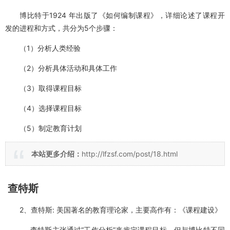
博比特是第一个探讨课程开发进程的研究者，他以为仅仅研究新
课程是不够的，更重要的是对如何开发课程的途径的了解。他提倡“活
动分析法”。在1918年出版的高作《课程》一书中，他明确提出，课
程工作者的主要任务就是观察社会，对人们所从事的活动进行调查分
析，从中识别出完成这些活动所需要的能力、习惯、态度和知识，由
以肯定课程目标，选择和排列可作为基础的目标，然后组织一套“经
验”来达到上述目标。
博比特于1924 年出版了《如何编制课程》，详细论述了课程开
发的进程和方式，共分为5个步骤：
（1）分析人类经验
（2）分析具体活动和具体工作
（3）取得课程目标
（4）选择课程目标
（5）制定教育计划