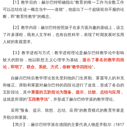
赫尔巴特的教学理论
赫尔巴特的教学理论：（1776
——
1841），德国著名教育学家，
他在1806年出版的《普通教育学》，标着着独立体系的理论的形成。
其代表作有《普通教学》和1835年发表的《教育学教学纲要》。
主要观点有：
【1】教学目的：赫尔巴特明确指出“教育的唯一工作与全数工作
可以总结在这一概念当中
——
道德”，他提出了一个超级祝你不服的论
断，即“教育性教学”的概念。
【2】教学内容：赫尔巴特按照孩子在多方面兴趣的基础上，设立
了许多课程，既有人文学科，也有自然科学，表现了时期发展对实用
人材的客观需求。
【3】教学进程与方式：教学进程理论是赫尔巴特教学论中影响
较大的部份，他以联想主义心理学为基础，
提出了著名的教学四段
论，即明了、联合、系统、方式，俗称“教学四段论”
。
自赫尔巴特后教学理论首先受到他的门生席勒、莱茵等人的补充