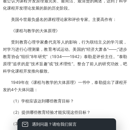
泰勒
拉尔夫·泰勒（Ralph W. Tyler）是美国著名
教育学家
、课程理论
专家、评价理论专家。他是现代课程理论的重要
奠基者
，是科学化课
程开发理论的集大成者。由于对教育评价理论、课程理论的卓越贡
献，泰勒被美誉为“当代教育评价之父” 。他在1949年出版的《
课程与
教学的基本原理
》被誉为“现代课程理论的圣经”。其提出的“泰勒原理”
被公认为课程开发原理最完美、最简洁、最清楚的阐述，达到了科学
化课程开发理论发展的新的历史阶段。
美国今世最负盛名的课程理论家和评价专家。主要高作有：
《课程与教学的大体原理》
受到教育心理学家桑代克等人的影响，行为联结主义的学习观，
对学习进行心理测量，教育考试运动。美国的“经济大萧条”——;“进步
教育协会”组织“8年研究”（1934——1942）泰勒是评价主任。“泰勒
原理”追求的是“技术旨趣”或“技术理性”。整合了前人的研究功效，吧
科学化课程开发推向极致。
遇到问题？请给我们留言