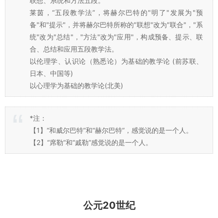
日本、中国）和以心理学为基础的教学论（主要在北美）
这两条主线来实现的。
以伦理学、熟悉论为基础的教学论主要代表人物有凯洛
夫、赞可夫、巴班斯基等。
席勒，“五段教学法”，将赫尔巴特形式教学阶段的第一阶
段--"明了"发展为"分析"、"综合"，从而形成分析、综合、
联想、系统和方法五段。
莱茵，“五段教学法”，将赫尔巴特的"明了"发展为"预
备"和"提示"，并将赫尔巴特所称的"联想"改为"联合"，"系
统"改为"总结"，"方法"改为"应用"，构成预备、提示、联
合、总结和应用五段教学法。
以伦理学、认识论（熟悉论）为基础的教学论 (前苏联、
日本、中国等)
以心理学为基础的教学论(北美)
*注：
【1】“和威尔巴特”和“赫尔巴特”，感觉说的是一个人。