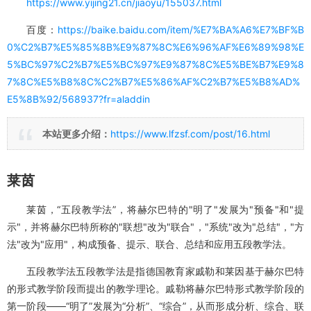
789年任耶拿大学教授。1794年后与歌德交往甚密，曾合办《时代》
杂志。在西方美学史和教育史上，首次提出“美育”概念。认为审美在
人类文化价值体系中具有崇高地位，其中包含的真与善是人从单纯的
感性状态达到理性和道德状态的中间环节。认为只有通过审美教育，
才能克服由劳动分工和社会等级所造成的人性分裂，实现精神的解
放、人性的完善以及社会的改造。著有《审美教育书简》等。
https://www.yijing21.cn/jiaoyu/155037.html
百度：
https://baike.baidu.com/item/%E7%BA%A6%E7%BF%B
0%C2%B7%E5%85%8B%E9%87%8C%E6%96%AF%E6%89%98%E
5%BC%97%C2%B7%E5%BC%97%E9%87%8C%E5%BE%B7%E9%8
7%8C%E5%B8%8C%C2%B7%E5%86%AF%C2%B7%E5%B8%AD%
E5%8B%92/568937?fr=aladdin
本站更多介绍
：
https://www.lfzsf.com/post/16.html
莱茵