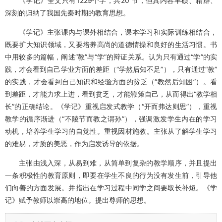
《学记》全文只有1229个字，共20 节，但其内容丰硕、精辟、
深刻的归纳了我国先秦时期的教育思想。
《学记》主张课内与课外相结合，课本学习和实际训练相结合，
既要扩大知识领域，又要培养高尚的道德情操和良好的生活习惯。书
中用较多的篇幅，阐述“教”与“学”的辩证关系。认为只有通过“学”的实
践，才会看到自己学业方面的差距（“学然后知不足”），只有通过“教”
的实践，才会看到自己知识和经验方面的贫乏（“教然后知困”）。看
到差距，才能力求上进，看到贫乏，才能鞭策自己，从而得出“教学相
长”的正确结论。《学记》重视启发式教学（“开而弗达则思”），重视
教学的循序渐进（“不陵节而教之谓孙”），强调激发学生内在的学习
动机，培养学生学习的自觉性。重视因材施教。主张从了解学生学习
的难易，才质的美恶，作为启发诱导的依据。
主张由浅入深，从易到难，从简单到复杂的教学顺序，并且提出
一条积极性的教育原则，即要在学生不良的行为没有发生前，引导他
们向善的方面发展。并指出在学习过程中同学之间要取长补短。《学
记》赋予教师以崇高的地位。提出尊师的思想。