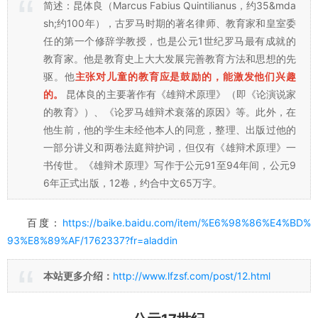
简述：昆体良（Marcus Fabius Quintilianus，约35&mda
sh;约100年），古罗马时期的著名律师、教育家和皇室委
任的第一个修辞学教授，也是公元1世纪罗马最有成就的
教育家。他是教育史上大大发展完善教育方法和思想的先
驱。他
主张对儿童的教育应是鼓励的，能激发他们兴趣
的。
昆体良的主要著作有《雄辩术原理》（即《论演说家
的教育》）、《论罗马雄辩术衰落的原因》等。此外，在
他生前，他的学生未经他本人的同意，整理、出版过他的
一部分讲义和两卷法庭辩护词，但仅有《雄辩术原理》一
书传世。《雄辩术原理》写作于公元91至94年间，公元9
6年正式出版，12卷，约合中文65万字。
百度：
https://baike.baidu.com/item/%E6%98%86%E4%BD%
93%E8%89%AF/1762337?fr=aladdin
本站更多介绍：
http://www.lfzsf.com/post/12.html