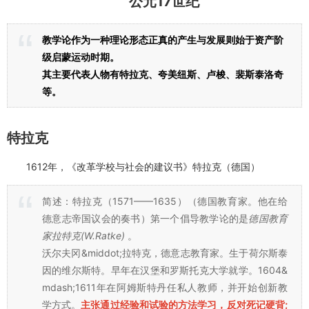
公元17世纪
教学论作为一种理论形态正真的产生与发展则始于资产阶
级启蒙运动时期。
其主要代表人物有特拉克、夸美纽斯、卢梭、裴斯泰洛奇
等。
特拉克
1612年，《改革学校与社会的建议书》特拉克（德国）
简述：特拉克（1571——1635）（德国教育家。他在给
德意志帝国议会的奏书）第一个倡导教学论的是
德国教育
家拉特克(W.Ratke)
。
沃尔夫冈&middot;拉特克，德意志教育家。生于荷尔斯泰
因的维尔斯特。早年在汉堡和罗斯托克大学就学。1604&
mdash;1611年在阿姆斯特丹任私人教师，并开始创新教
学方式。
主张通过经验和试验的方法学习，反对死记硬背;