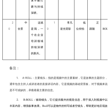
来不断打
磨与持续
深耕。
2
中
这就
1
李凡
低
正
0
全景
是我，⼀
0
逆光背影
位仰拍
跟随
ROLL
个在企业
培训领域
持续深耕
的新兵。
备注：
1.
A-ROLL
：主要镜头；指的是视频中的主要素材，它是故事的主题部分，
通常包含主持人或讲述者的直接讲话内容。它是视频的基础背景板，对于视频来说
是不可或缺的，承载着最主要的信息。
2.
：辅助镜头，它们提供额外的视觉信息，用于插入到视频中以
B-ROLL
丰富内容，增强叙事效果。
可以是物件的特写或者空镜头，帮助更好地呈现故
Broll