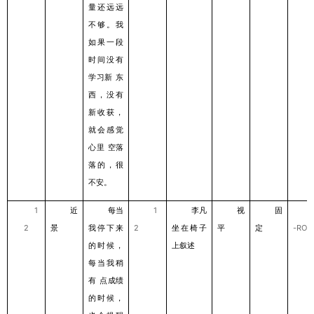
量还远远
不够。我
如果⼀段
时间没有
学习新
东
西，没有
新收获，
就会感觉
⼼⾥
空落
落的，很
不安。
1
近
每当
1
李凡
视
固
2
景
我停下来
2
坐在椅⼦
平
定
-ROL
的时候，
上叙述
每当我稍
有
点成绩
的时候，