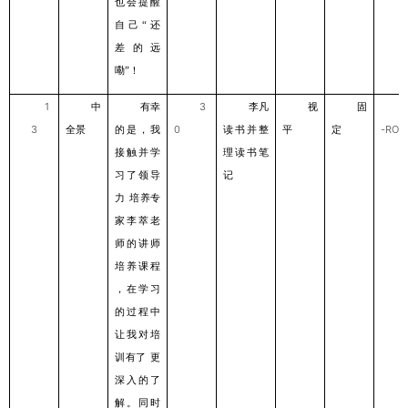
也会提醒
⾃⼰
还
“
差的远
嘞
！
”
1
中
有幸
3
李凡
视
固
3
全景
的是，我
0
读书并整
平
定
-ROL
接触并学
理读书笔
习了领导
记
⼒
培养专
家李萃⽼
师的讲师
培养课程
，在学习
的过程中
让我对培
训有了
更
深⼊的了
解。同时