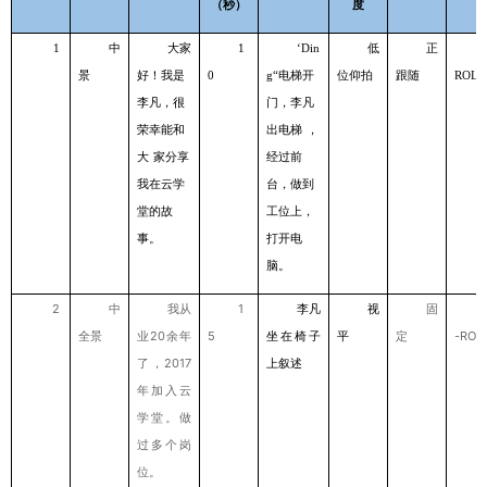
（秒）
度
中
⼤家
低
正
1
1
‘Din
景
好！我是
电梯开
位仰拍
跟随
0
g“
ROLL
李凡，很
⻔，李凡
荣幸能和
出电梯
，
⼤
家分享
经过前
我在云学
台，做到
堂的故
⼯位上，
事。
打开电
脑。
2
中
我从
1
李凡
视
固
全景
业20余年
5
坐在椅⼦
平
定
-ROL
了，2017
上叙述
年加⼊云
学堂。做
过多个岗
位。