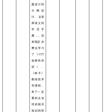
题设计到
⼤纲设
计、
从讲
师讲义到
学员⼿
册
后
......
来我还
⾃
费去学习
了《
CTT
创新性培
训》、
《欧卡》
教练技术
等课程，
有了⼀
定
量的企业
培训相关
知识的积