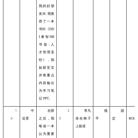
我的好朋
友向
我推
荐了⼀本
书叫《
DD
睿智
I
HR
书
架：⼈
才管理圣
经》，我
如获⾄宝
并将重点
内容输出
为学习笔
记
。
PPT
1
中
在那
2
李凡
视
固
4
近景
之后，我
0
坐在椅⼦
平
定
ROLL
每读⼀本
上叙述
认为重要