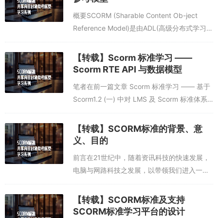
概要SCORM (Sharable Content Ob-ject
Reference Model)是由ADL(高级分布式学习)
计划开发的，该计划最初由美国国防部于1997
年启动，是关于共享课件的创建...
【转载】Scorm 标准学习 ——
Scorm RTE API 与数据模型
笔者在前一篇文章 Scorm 标准学习 —— 基于
Scorm1.2 (一) 中对 LMS 及 Scorm 标准体系
结构做了介绍。这里将对 Scorm 运行时环境
(RTE) 进行...
【转载】SCORM标准的背景、意
义、目的
前言在21世纪中，随着资讯科技的快速发展，
电脑与网路科技之发展，以带领我们进入一个
数位学习(e-learning)的环境，有赖于国家竞争
力的提升，运用网路的便捷，学习者可以不受
【转载】SCORM标准及支持
时间与空间的限制，在最短...
SCORM标准学习平台的设计