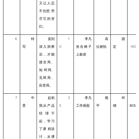
⼜让⼈忍
不住想
穷
尽它的变
幻。
6
特
直到
1
李凡
⾼
固
写
深⼊洞察
0
坐在椅⼦
位俯拍
定
-ROL
后，才能
上叙述
揽全局、
知
时局、
⻅终局、
应变局。
7
中
起初
2
李凡
视
环
景
我从产品
5
⼯作画
平
绕
⾯
ROLL
经理⼲
起，学习
了课
程设
计，从课