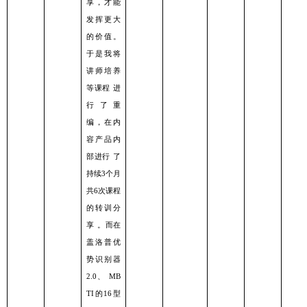
享，才能
发挥更⼤
的价值。
于是我将
讲师培养
等课程
进
⾏了重
编，在内
容产品内
部进⾏
了
持续
个⽉
3
共
次课程
6
的转训分
享
。⽽在
盖洛普优
势识别器
、
2.0
MB
的
型
TI
16