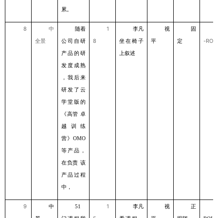
累。
8
中
随着
1
李凡
视
固
全景
公司⾃研
8
坐在椅⼦
平
定
-ROL
产品的研
上叙述
发度成熟
，我后来
研发了云
学堂版的
《⾼管
卓
越训练
营》
OMO
等产品，
在负责
该
产品过程
中，
9
中
1
李凡
视
正
51