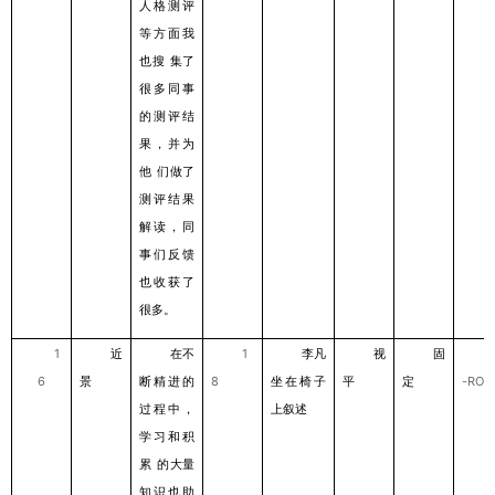
⼈格测评
等⽅⾯我
也搜
集了
很多同事
的测评结
果，并为
他
们做了
测评结果
解读，同
事们反馈
也收获了
很多。
1
近
在不
1
李凡
视
固
6
景
断精进的
8
坐在椅⼦
平
定
-ROL
过程中，
上叙述
学习和积
累
的⼤量
知识也助