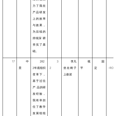
⼒了我在
产品研发
上的效率
与效果，
为后续的
持续深
耕
夯实了基
础。
17
中
3
李凡
视
固
202
景
年底组织
2
坐在椅⼦
平
定
-ROL
2
变⾰下，
上叙述
基于过往
产
品的研
发经验，
我有幸担
任了教学
发展组组