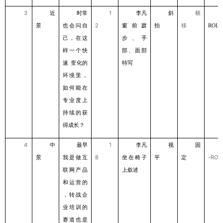
3
近
时常
1
李凡
斜
横
景
也会问⾃
2
窗前踱
拍
移
ROLL
⼰，在这
步、⼿
样⼀个快
部、⾯部
速
变化的
特写
环境⾥，
如何能在
专业度上
持续的获
得成⻓？
4
中
最早
1
李凡
视
固
景
我是做互
8
坐在椅⼦
平
定
-ROL
联⽹产品
上叙述
和运营的
，转战企
业培训的
赛道也是