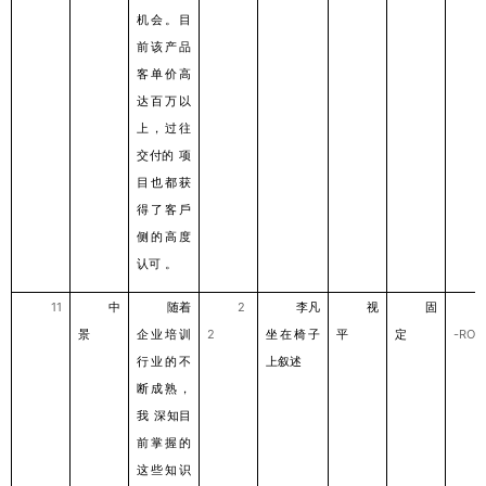
机会。⽬
前该产品
客单价⾼
达百万以
上，过往
交付的
项
⽬也都获
得了客⼾
侧的⾼度
认可
。
11
中
随着
2
李凡
视
固
景
企业培训
2
坐在椅⼦
平
定
-ROL
⾏业的不
上叙述
断成熟，
我
深知⽬
前掌握的
这些知识