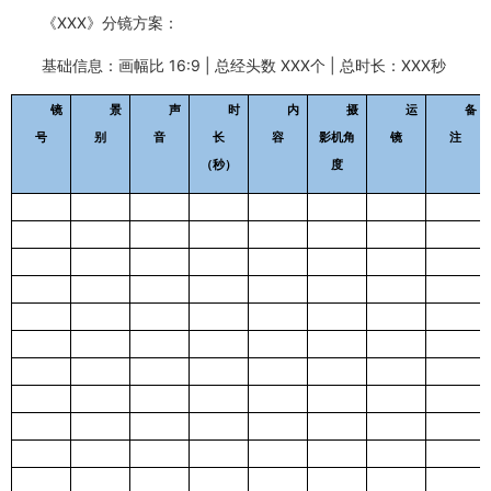
《XXX》分镜方案：
基础信息：画幅比 16:9 | 总经头数 XXX个 | 总时长：XXX秒
镜
景
声
时
内
摄
运
备
号
别
音
长
容
影机角
镜
注
（秒）
度