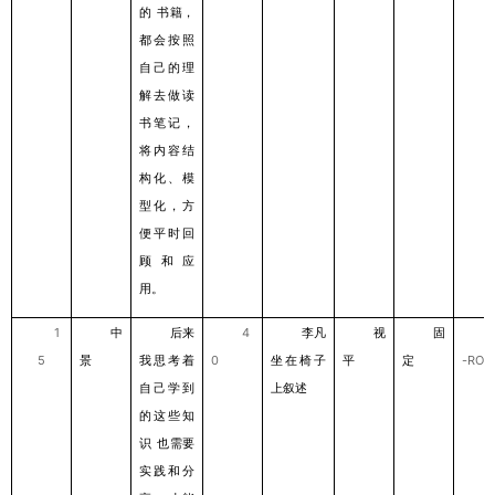
的
书籍，
都会按照
⾃⼰的理
解去做读
书笔记，
将内容结
构化、模
型化，⽅
便平时回
顾和应
⽤。
1
中
后来
4
李凡
视
固
5
景
我思考着
0
坐在椅⼦
平
定
-ROL
⾃⼰学到
上叙述
的这些知
识
也需要
实践和分