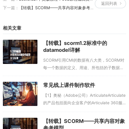
返回列表
下一篇：
【转载】SCORM——共享内容对象参考模型
相关文章
【转载】scorm1.2标准中的
datamodel详解
SCORM引用CMI的数据有八大类，SCORM对
每一个数据的定义、用途、所包括的子数据
项、输出数据格式、LMS引用数据的行为、
SCO使用的样例、支持的API函数、是否必
常见线上课件制作软件
选、数据类型、SCO的访问权限等...
【1】奥秘（Adobe公司）ArticulateArticulate
的产品包括面向企业客户的Articulate 360服
务，以及面向中小型企业的Rise.com解决方
案。该公司的软件既支持提供现有培...
【转载】SCORM——共享内容对象
参考模型