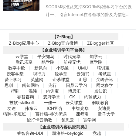
SCORM标准及支持SCORM标准学习平台的设
计一、 引言Internet在各领域的普及为信息和
知识的交流传播提供了便捷的途径，而网络更
成为一个公共的传递平台，基于网络的学习内
【Z-Blog】
容几乎可以被任何媒体传递...
Z-Blog应用中心
Z-Blog官方微博
ZBlogger社区
【企业培训学习平台类】
云学堂
平安知鸟
时代光华
知学云
腾讯乐享
酷学院
前程无忧
摩学院
数字中欧
新风向
小鹅通
UMU
培训宝
授客学堂
职行力
轻学堂
云知书
考试星
爱上学习
英盛网
企慕课堂
汇思
尖峰合讯
思创
阔知网络
兜行
问鼎云学习
网龙多学
得到
混沌
内训宝
博思汇
一点知识
睿智咨询
麦府学堂
CK
约翰威力
技软-skillsoft
一佳一
云朵课堂
创联教育
功途
伟东云
ICH宜咨
中智光华
安迪曼
猎聘-乐班班
百仕瑞-睿选优课
课师宝
量子大学
鲸打卡云助教
领思云
宽学网
【企业培训内容供应商类】
睿智咨询-DDI
凯洛格-keylogic
竞越