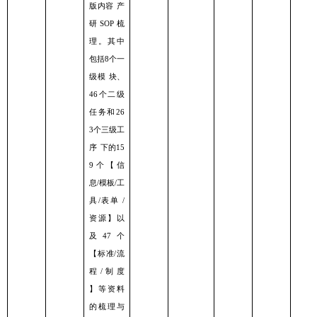
版内容
产
研
梳
SOP
理。其中
包括
个⼀
8
级模
块、
个⼆级
46
任务和
26
个三级⼯
3
序
下的
15
个【信
9
息
模板
⼯
/
/
具
表单
/
/
资源】以
及
个
47
【标准
流
/
程
制度
/
】等资料
的梳理与