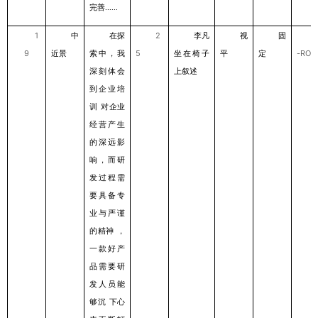
完善
......
1
中
在探
2
李凡
视
固
9
近景
索中，我
5
坐在椅⼦
平
定
-ROL
深刻体会
上叙述
到企业培
训
对企业
经营产⽣
的深远影
响，⽽研
发过程需
要具备专
业与严谨
的精神
，
⼀款好产
品需要研
发⼈员能
够沉
下⼼