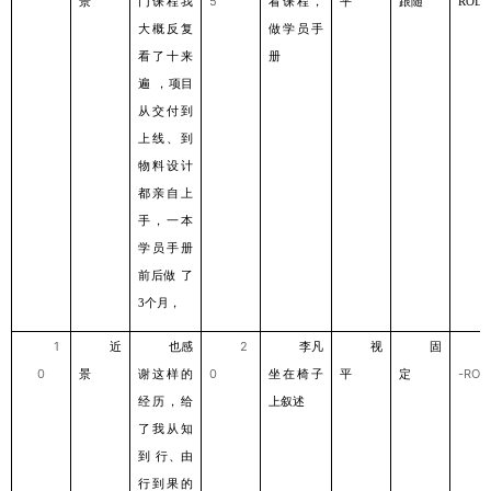
景
⻔课程我
5
看课程，
平
跟随
ROLL
⼤概反复
做学员⼿
看了⼗来
册
遍
，项⽬
从交付到
上线、到
物料设计
都亲⾃上
⼿，⼀本
学员⼿册
前后做
了
个⽉，
3
1
近
也感
2
李凡
视
固
0
景
谢这样的
0
坐在椅⼦
平
定
-ROL
经历，给
上叙述
了我从知
到
⾏、由
⾏到果的