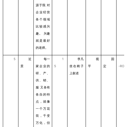
源于我
对
企业经营
各个领域
⽐较感兴
趣。
兴趣
就是最好
的⽼师。
5
近
每⼀
1
李凡
视
固
景
家企业的
5
坐在椅⼦
平
定
-ROL
研、产、
上叙述
供、销、
服
⼜各有
各⾃的特
点，就像
⼀个万花
筒，千变
万化，但