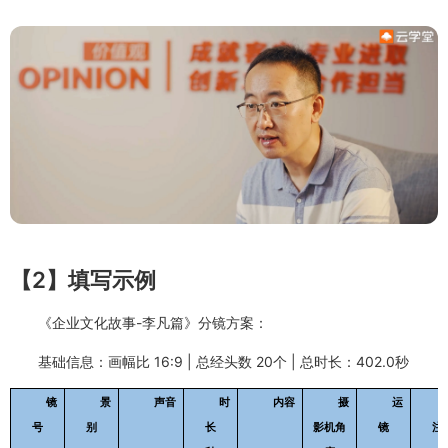
【2】填写示例
《企业文化故事-李凡篇》分镜方案：
基础信息：画幅比 16:9 | 总经头数 20个 | 总时长：402.0秒
镜
景
声音
时
内容
摄
运
号
别
长
影机角
镜
注