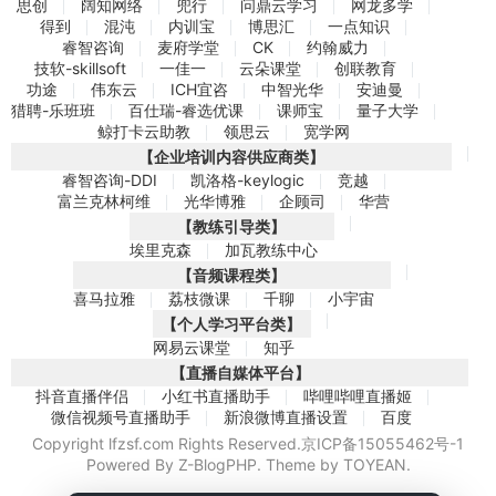
思创
阔知网络
兜行
问鼎云学习
网龙多学
得到
混沌
内训宝
博思汇
一点知识
睿智咨询
麦府学堂
CK
约翰威力
技软-skillsoft
一佳一
云朵课堂
创联教育
功途
伟东云
ICH宜咨
中智光华
安迪曼
猎聘-乐班班
百仕瑞-睿选优课
课师宝
量子大学
鲸打卡云助教
领思云
宽学网
【企业培训内容供应商类】
睿智咨询-DDI
凯洛格-keylogic
竞越
富兰克林柯维
光华博雅
企顾司
华营
【教练引导类】
埃里克森
加瓦教练中心
【音频课程类】
喜马拉雅
荔枝微课
千聊
小宇宙
【个人学习平台类】
网易云课堂
知乎
【直播自媒体平台】
抖音直播伴侣
小红书直播助手
哔哩哔哩直播姬
微信视频号直播助手
新浪微博直播设置
百度
Copyright lfzsf.com Rights Reserved.
京ICP备15055462号-1
Powered By
Z-BlogPHP
. Theme by
TOYEAN
.