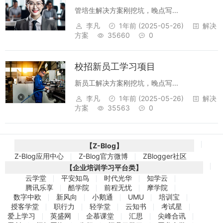
管培生解决方案刚挖坑，晚点写...
李凡
1年前
(2025-05-26)
解决
方案
35660
0
校招新员工学习项目
新员工解决方案刚挖坑，晚点写...
李凡
1年前
(2025-05-26)
解决
方案
35563
0
【Z-Blog】
Z-Blog应用中心
Z-Blog官方微博
ZBlogger社区
【企业培训学习平台类】
云学堂
平安知鸟
时代光华
知学云
腾讯乐享
酷学院
前程无忧
摩学院
数字中欧
新风向
小鹅通
UMU
培训宝
授客学堂
职行力
轻学堂
云知书
考试星
爱上学习
英盛网
企慕课堂
汇思
尖峰合讯