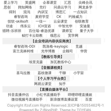
爱上学习
英盛网
企慕课堂
汇思
尖峰合讯
思创
阔知网络
兜行
问鼎云学习
网龙多学
得到
混沌
内训宝
博思汇
一点知识
睿智咨询
麦府学堂
CK
约翰威力
技软-skillsoft
一佳一
云朵课堂
创联教育
功途
伟东云
ICH宜咨
中智光华
安迪曼
猎聘-乐班班
百仕瑞-睿选优课
课师宝
量子大学
鲸打卡云助教
领思云
宽学网
【企业培训内容供应商类】
睿智咨询-DDI
凯洛格-keylogic
竞越
富兰克林柯维
光华博雅
企顾司
华营
【教练引导类】
埃里克森
加瓦教练中心
【音频课程类】
喜马拉雅
荔枝微课
千聊
小宇宙
【个人学习平台类】
网易云课堂
知乎
【直播自媒体平台】
抖音直播伴侣
小红书直播助手
哔哩哔哩直播姬
微信视频号直播助手
新浪微博直播设置
百度
Copyright lfzsf.com Rights Reserved.
京ICP备15055462号-1
Powered By
Z-BlogPHP
. Theme by
TOYEAN
.