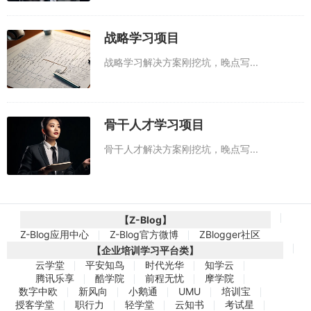
战略学习项目
战略学习解决方案刚挖坑，晚点写...
骨干人才学习项目
骨干人才解决方案刚挖坑，晚点写...
【Z-Blog】
Z-Blog应用中心
Z-Blog官方微博
ZBlogger社区
【企业培训学习平台类】
云学堂
平安知鸟
时代光华
知学云
腾讯乐享
酷学院
前程无忧
摩学院
数字中欧
新风向
小鹅通
UMU
培训宝
授客学堂
职行力
轻学堂
云知书
考试星