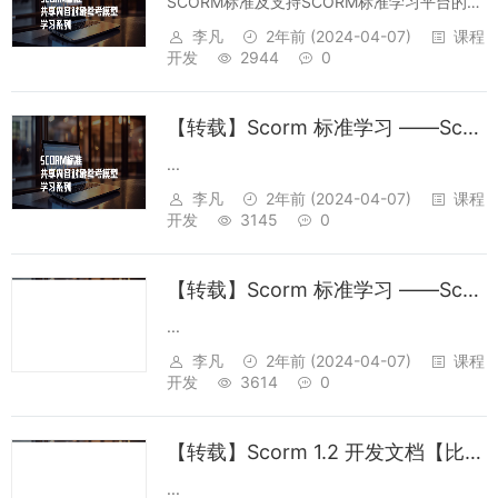
SCORM标准及支持SCORM标准学习平台的设
计一、 引言Internet在各领域的普及为信息和
李凡
2年前
(2024-04-07)
课程
知识的交流传播提供了便捷的途径，而网络更
开发
2944
0
成为一个公共的传递平台，基于网络的学习内
容几乎可以被任何媒体传递...
【转载】Scorm 标准学习 ——Scorm RTE API 与数据模型
...
李凡
2年前
(2024-04-07)
课程
开发
3145
0
【转载】Scorm 标准学习 ——Scorm1.2 体系结构
...
李凡
2年前
(2024-04-07)
课程
开发
3614
0
【转载】Scorm 1.2 开发文档【比较全面】
...