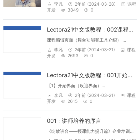
的视频脚本和分镜方案模版，以及撰写好的示
李凡
2年前
(2024-03-28)
课程
例，最后附上成果示例。希望对希望了解制作
开发
3849
0
过程的朋友有帮助。【1】模版样式《XXX》分
镜方案：基础信息：画幅比 16:9...
Lectora21中文版教程：002课程编辑页面（舞台功能和工具介绍）
课程编辑页面（舞台功能和工具介绍） ...
李凡
2年前
(2024-03-21)
课程
开发
2693
0
Lectora21中文版教程：001开始界面和文件菜单介绍
【1】开始界面（欢迎界面）...
李凡
2年前
(2024-03-21)
课程
开发
2615
0
001：讲师培养的序言
《绽放讲台——授课能力提升篇》企业培训讲
师培养系列 001 序...