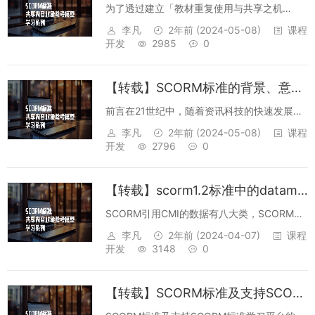
为了透过建立「教材重复使用与共享之机
制」，来减少教材之开发时程与成本，并使各
李凡
2年前
(2024-05-08)
课程
教材在不同的LMS中能够重复使用、流通自
开发
2985
0
如，美国政府在1997年底，由白宫的科技办公
室与国防部 (DoD) 共同推动ADL先...
【转载】SCORM标准的背景、意义、目的
前言在21世纪中，随着资讯科技的快速发展，
电脑与网路科技之发展，以带领我们进入一个
李凡
2年前
(2024-05-08)
课程
数位学习(e-learning)的环境，有赖于国家竞争
开发
2796
0
力的提升，运用网路的便捷，学习者可以不受
时间与空间的限制，在最短...
【转载】scorm1.2标准中的datamodel详解
SCORM引用CMI的数据有八大类，SCORM对
每一个数据的定义、用途、所包括的子数据
李凡
2年前
(2024-04-07)
课程
项、输出数据格式、LMS引用数据的行为、
开发
3148
0
SCO使用的样例、支持的API函数、是否必
选、数据类型、SCO的访问权限等...
【转载】SCORM标准及支持SCORM标准学习平台的设计