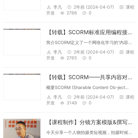
李凡
2年前
(2024-04-07)
课程
开发
2766
0
【转载】SCORM标准应用编程接口（API）和数据模型（Data Model）学习及总结
简介SCORM定义了一个网络化学习的“内容聚
合模型”（Content Aggregaion Model）和学
李凡
2年前
(2024-04-07)
课程
习对象的“实时运行环境”（Run-time
开发
2765
0
Environment）。简单说，它是为了满足对...
【转载】SCORM——共享内容对象参考模型
概要SCORM (Sharable Content Ob-ject
Reference Model)是由ADL(高级分布式学习)
李凡
2年前
(2024-04-07)
课程
计划开发的，该计划最初由美国国防部于1997
开发
3149
0
年启动，是关于共享课件的创建...
【课程制作】分镜方案模版&撰写示例&成果示例
今天分享一个人物拍摄类短视频，拍摄时候用