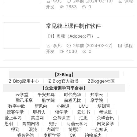
李凡
2年前
(2024-03-19)
课程
开发
2683
0
常见线上课件制作软件
【1】奥秘（Adobe公司）...
李凡
2年前
(2024-02-27)
课程
开发
4030
0
【Z-Blog】
Z-Blog应用中心
Z-Blog官方微博
ZBlogger社区
【企业培训学习平台类】
云学堂
平安知鸟
时代光华
知学云
腾讯乐享
酷学院
前程无忧
摩学院
数字中欧
新风向
小鹅通
UMU
培训宝
授客学堂
职行力
轻学堂
云知书
考试星
爱上学习
英盛网
企慕课堂
汇思
尖峰合讯
思创
阔知网络
兜行
问鼎云学习
网龙多学
得到
混沌
内训宝
博思汇
一点知识
睿智咨询
麦府学堂
CK
约翰威力